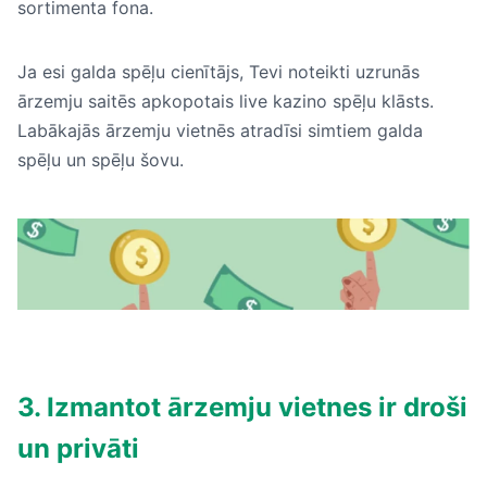
sortimenta fona.
Ja esi galda spēļu cienītājs, Tevi noteikti uzrunās
ārzemju saitēs apkopotais live kazino spēļu klāsts.
Labākajās ārzemju vietnēs atradīsi simtiem galda
spēļu un spēļu šovu.
3. Izmantot ārzemju vietnes ir droši
un privāti