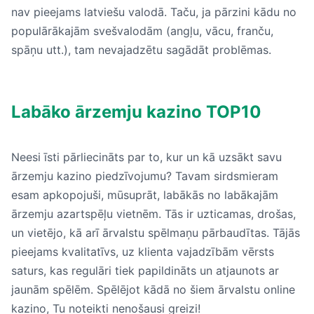
nav pieejams latviešu valodā. Taču, ja pārzini kādu no
populārākajām svešvalodām (angļu, vācu, franču,
spāņu utt.), tam nevajadzētu sagādāt problēmas.
Labāko ārzemju kazino TOP10
Neesi īsti pārliecināts par to, kur un kā uzsākt savu
ārzemju kazino piedzīvojumu? Tavam sirdsmieram
esam apkopojuši, mūsuprāt, labākās no labākajām
ārzemju azartspēļu vietnēm. Tās ir uzticamas, drošas,
un vietējo, kā arī ārvalstu spēlmaņu pārbaudītas. Tājās
pieejams kvalitatīvs, uz klienta vajadzībām vērsts
saturs, kas regulāri tiek papildināts un atjaunots ar
jaunām spēlēm. Spēlējot kādā no šiem ārvalstu online
kazino, Tu noteikti nenošausi greizi!