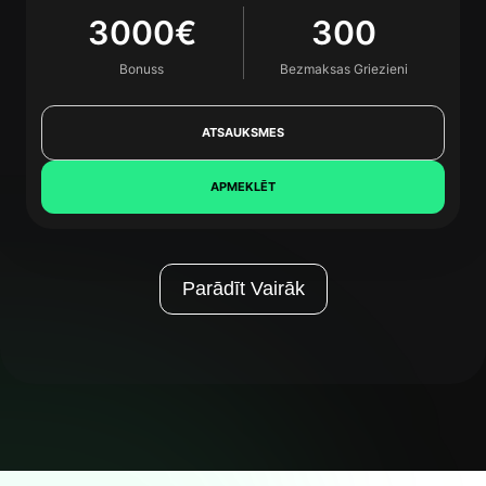
3000€
300
Bonuss
Bezmaksas Griezieni
ATSAUKSMES
APMEKLĒT
Parādīt Vairāk