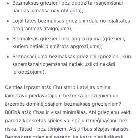
Bezmaksas griezieni bez depozīta (saņemšanai
naudas iemaksa nav obligāta);
Lojalitātes bezmaksas griezieni (daļa no lojalitātes
programmas atalgojuma);
Bezmaksas griezieni bez apgrozījuma (griezieni,
kuriem netiek piemērots apgrozījums);
Beznosacījuma bezmaksas griezieni (griezieni, kuru
saņemšanai/izņemšanai netiek uzlikti nekādi
ierobežojumi).
Centies izprast atšķirību starp Latvijas online
laimētavu piedāvātajiem bezriska griezieniem un
ārzemēs dominējošajiem bezmaksas griezieniem?
Būtībā atšķirības ir visai minimālas. Abi griezienu veidi
paredz konkrētas spēles vai spēļu izmēģināšanu bez
riska. Tātad - bez tēriņiem. Atšķirības slēpjas niansēs.
Bezmaksas griezieni paredz, ka katrs piedāvājumā