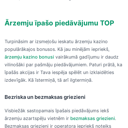
Ārzemju īpašo piedāvājumu TOP
Turpināsim ar izsmeļošu ieskatu ārzemju kazino
populārākajos bonusos. Kā jau minējām iepriekš,
ārzemju kazino bonusi
vairākumā gadījumu ir daudz
vilinošāki par pašmāju piedāvājumiem. Paturi prātā, ka
īpašās akcijas ir Tava iespēja spēlēt un izklaidēties
izdevīgāk. Kā īstermiņā, tā arī ilgtermiņā.
Bezriska un bezmaksas griezieni
Visbiežāk sastopamais īpašais piedāvājums iekš
ārzemju azartspēļu vietnēm ir
bezmaksas griezieni
.
Bezmaksas griezieni ir operatora iepriekš noteiks