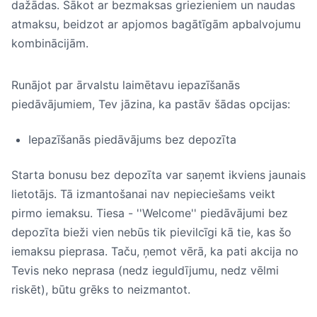
dažādas. Sākot ar bezmaksas griezieniem un naudas
atmaksu, beidzot ar apjomos bagātīgām apbalvojumu
kombinācijām.
Runājot par ārvalstu laimētavu iepazīšanās
piedāvājumiem, Tev jāzina, ka pastāv šādas opcijas:
Iepazīšanās piedāvājums bez depozīta
Starta bonusu bez depozīta var saņemt ikviens jaunais
lietotājs. Tā izmantošanai nav nepieciešams veikt
pirmo iemaksu. Tiesa - ''Welcome'' piedāvājumi bez
depozīta bieži vien nebūs tik pievilcīgi kā tie, kas šo
iemaksu pieprasa. Taču, ņemot vērā, ka pati akcija no
Tevis neko neprasa (nedz ieguldījumu, nedz vēlmi
riskēt), būtu grēks to neizmantot.