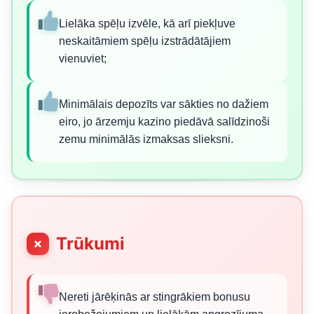
Lielāka spēļu izvēle, kā arī piekļuve
neskaitāmiem spēļu izstrādātājiem
vienuviet;
Minimālais depozīts var sākties no dažiem
eiro, jo ārzemju kazino piedāvā salīdzinoši
zemu minimālās izmaksas slieksni.
Trūkumi
Nereti jārēķinās ar stingrākiem bonusu