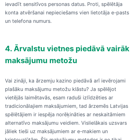
ievadīt sensitīvos personas datus. Proti, spēlētāja
konta atvēršanai nepieciešams vien lietotāja e-pasts
un telefona numurs.
4. Ārvalstu vietnes piedāvā vairāk
maksājumu metožu
Vai zināji, ka ārzemju kazino piedāvā arī ievērojami
plašāku maksājumu metožu klāstu? Ja spēlējot
vietējās laimētavās, esam raduši izlīdzēties ar
tradicionālajiem maksājumiem, tad ārzemēs Latvijas
spēlētājiem ir iespēja norēķināties ar neskaitāmiem
alternatīvo maksājumu veidiem. Vislielākais uzsvars
jāliek tieši uz maksājumiem ar e-makiem un
kriptovalūtām. Šīs maksājumu metodes ir ne tikai