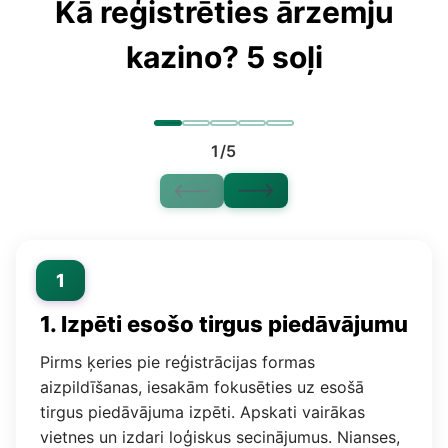
Kā reģistrēties ārzemju
kazino? 5 soļi
1
/
5
1
1. Izpēti esošo tirgus piedāvājumu
Pirms ķeries pie reģistrācijas formas
aizpildīšanas, iesakām fokusēties uz esošā
tirgus piedāvājuma izpēti. Apskati vairākas
vietnes un izdari loģiskus secinājumus. Nianses,