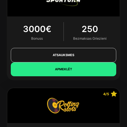
3000€
250
Bonuss
Bezmaksas Griezieni
ATSAUKSMES
APMEKLĒT
4/5