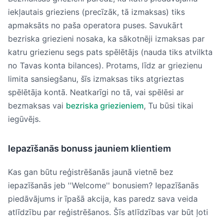
iekļautais grieziens (precīzāk, tā izmaksas) tiks
apmaksāts no paša operatora puses. Savukārt
bezriska griezieni nosaka, ka sākotnēji izmaksas par
katru griezienu segs pats spēlētājs (nauda tiks atvilkta
no Tavas konta bilances). Protams, līdz ar griezienu
limita sansiegšanu, šīs izmaksas tiks atgrieztas
spēlētāja kontā. Neatkarīgi no tā, vai spēlēsi ar
bezmaksas vai
bezriska griezieniem
, Tu būsi tikai
iegūvējs.
Iepazīšanās bonuss jauniem klientiem
Kas gan būtu reģistrēšanās jaunā vietnē bez
iepazīšanās jeb ''Welcome'' bonusiem? Iepazīšanās
piedāvājums ir īpašā akcija, kas paredz sava veida
atlīdzību par reģistrēšanos. Šīs atlīdzības var būt ļoti