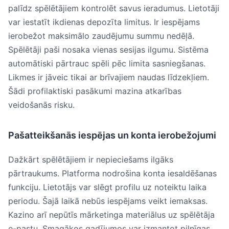
palīdz spēlētājiem kontrolēt savus ieradumus. Lietotāji
var iestatīt ikdienas depozīta limitus. Ir iespējams
ierobežot maksimālo zaudējumu summu nedēļā.
Spēlētāji paši nosaka vienas sesijas ilgumu. Sistēma
automātiski pārtrauc spēli pēc limita sasniegšanas.
Likmes ir jāveic tikai ar brīvajiem naudas līdzekļiem.
Šādi profilaktiski pasākumi mazina atkarības
veidošanās risku.
Pašatteikšanās iespējas un konta ierobežojumi
Dažkārt spēlētājiem ir nepieciešams ilgāks
pārtraukums. Platforma nodrošina konta iesaldēšanas
funkciju. Lietotājs var slēgt profilu uz noteiktu laika
periodu. Šajā laikā nebūs iespējams veikt iemaksas.
Kazino arī nepūtīs mārketinga materiālus uz spēlētāja
e-pastu. Smagākos gadījumos var izmantot pilnīgas