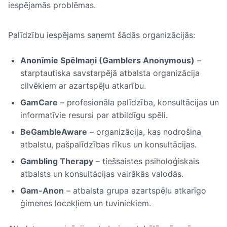
iespējamās problēmas.
Palīdzību iespējams saņemt šādās organizācijās:
Anonīmie Spēlmaņi (Gamblers Anonymous)
–
starptautiska savstarpējā atbalsta organizācija
cilvēkiem ar azartspēļu atkarību.
GamCare
– profesionāla palīdzība, konsultācijas un
informatīvie resursi par atbildīgu spēli.
BeGambleAware
– organizācija, kas nodrošina
atbalstu, pašpalīdzības rīkus un konsultācijas.
Gambling Therapy
– tiešsaistes psiholoģiskais
atbalsts un konsultācijas vairākās valodās.
Gam-Anon
– atbalsta grupa azartspēļu atkarīgo
ģimenes locekļiem un tuviniekiem.