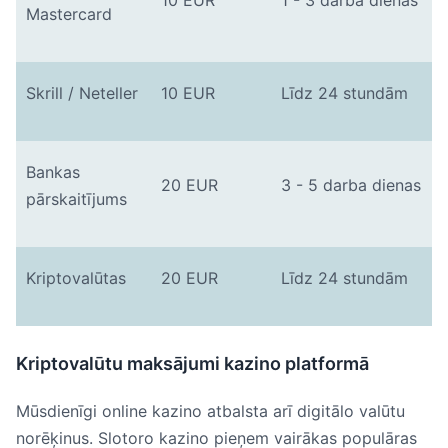
Mastercard
Skrill / Neteller
10 EUR
Līdz 24 stundām
Bankas
20 EUR
3 - 5 darba dienas
pārskaitījums
Kriptovalūtas
20 EUR
Līdz 24 stundām
Kriptovalūtu maksājumi kazino platformā
Mūsdienīgi online kazino atbalsta arī digitālo valūtu
norēķinus. Slotoro kazino pieņem vairākas populāras