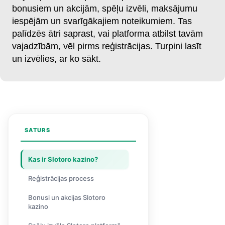
bonusiem un akcijām, spēļu izvēli, maksājumu
iespējām un svarīgākajiem noteikumiem. Tas
palīdzēs ātri saprast, vai platforma atbilst tavām
vajadzībām, vēl pirms reģistrācijas. Turpini lasīt
un izvēlies, ar ko sākt.
SATURS
Kas ir Slotoro kazino?
Reģistrācijas process
Bonusi un akcijas Slotoro
kazino