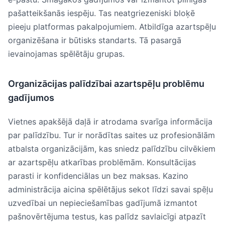
pašatteikšanās iespēju. Tas neatgriezeniski bloķē
pieeju platformas pakalpojumiem. Atbildīga azartspēļu
organizēšana ir būtisks standarts. Tā pasargā
ievainojamas spēlētāju grupas.
Organizācijas palīdzībai azartspēļu problēmu
gadījumos
Vietnes apakšējā daļā ir atrodama svarīga informācija
par palīdzību. Tur ir norādītas saites uz profesionālām
atbalsta organizācijām, kas sniedz palīdzību cilvēkiem
ar azartspēļu atkarības problēmām. Konsultācijas
parasti ir konfidenciālas un bez maksas. Kazino
administrācija aicina spēlētājus sekot līdzi savai spēļu
uzvedībai un nepieciešamības gadījumā izmantot
pašnovērtējuma testus, kas palīdz savlaicīgi atpazīt