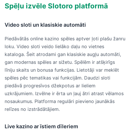
Spēļu izvēle Slotoro platformā
Video sloti un klasiskie automāti
Piedāvātās online kazino spēles aptver ļoti plašu žanru
loku. Video sloti veido lielāko daļu no vietnes
kataloga. Šeit atrodami gan klasiskie augļu automāti,
gan modernas spēles ar sižetu. Spēlēm ir atšķirīgs
līniju skaits un bonusa funkcijas. Lietotāji var meklēt
spēles pēc tematikas vai funkcijām. Daudzi sloti
piedāvā progresīvos džekpotus ar lieliem
uzkrājumiem. Izvēlne ir ērta un ļauj ātri atrast vēlamos
nosaukumus. Platforma regulāri pievieno jaunākās
relīzes no izstrādātājiem.
Live kazino ar īstiem dīleriem