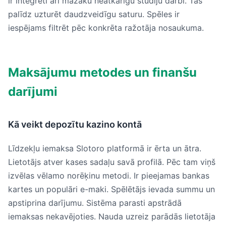
ir integrēti arī mazāku neatkarīgu studiju darbi. Tas
palīdz uzturēt daudzveidīgu saturu. Spēles ir
iespējams filtrēt pēc konkrēta ražotāja nosaukuma.
Maksājumu metodes un finanšu
darījumi
Kā veikt depozītu kazino kontā
Līdzekļu iemaksa Slotoro platformā ir ērta un ātra.
Lietotājs atver kases sadaļu savā profilā. Pēc tam viņš
izvēlas vēlamo norēķinu metodi. Ir pieejamas bankas
kartes un populāri e-maki. Spēlētājs ievada summu un
apstiprina darījumu. Sistēma parasti apstrādā
iemaksas nekavējoties. Nauda uzreiz parādās lietotāja