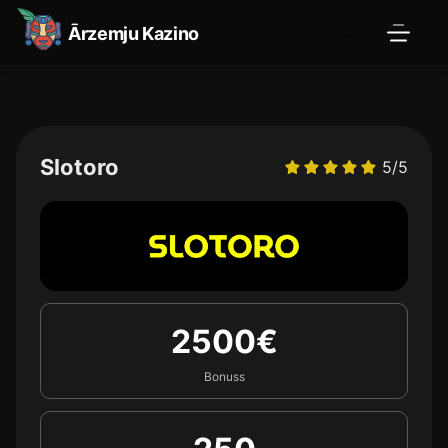
Ārzemju Kazino
Slotoro
5/5
2500€
Bonuss