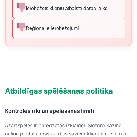
Ierobežots klientu atbalsta darba laiks
Reģionālie ierobežojumi
Atbildīgas spēlēšanas politika
Kontroles rīki un spēlēšanas limiti
Azartspēles ir paredzētas izklaidei. Slotoro kazino
online piedāvā īpašus rīkus saviem klientiem. Šie rīki