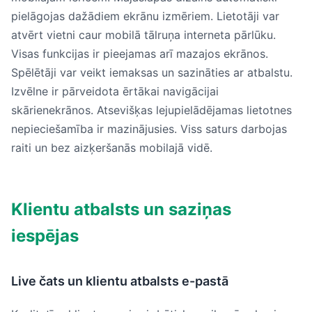
pielāgojas dažādiem ekrānu izmēriem. Lietotāji var
atvērt vietni caur mobilā tālruņa interneta pārlūku.
Visas funkcijas ir pieejamas arī mazajos ekrānos.
Spēlētāji var veikt iemaksas un sazināties ar atbalstu.
Izvēlne ir pārveidota ērtākai navigācijai
skārienekrānos. Atsevišķas lejupielādējamas lietotnes
nepieciešamība ir mazinājusies. Viss saturs darbojas
raiti un bez aizķeršanās mobilajā vidē.
Klientu atbalsts un saziņas
iespējas
Live čats un klientu atbalsts e-pastā