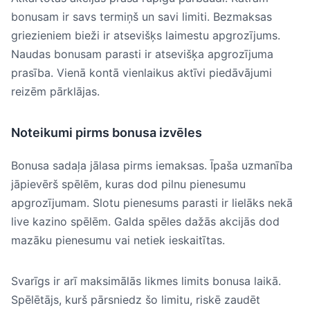
bonusam ir savs termiņš un savi limiti. Bezmaksas
griezieniem bieži ir atsevišķs laimestu apgrozījums.
Naudas bonusam parasti ir atsevišķa apgrozījuma
prasība. Vienā kontā vienlaikus aktīvi piedāvājumi
reizēm pārklājas.
Noteikumi pirms bonusa izvēles
Bonusa sadaļa jālasa pirms iemaksas. Īpaša uzmanība
jāpievērš spēlēm, kuras dod pilnu pienesumu
apgrozījumam. Slotu pienesums parasti ir lielāks nekā
live kazino spēlēm. Galda spēles dažās akcijās dod
mazāku pienesumu vai netiek ieskaitītas.
Svarīgs ir arī maksimālās likmes limits bonusa laikā.
Spēlētājs, kurš pārsniedz šo limitu, riskē zaudēt