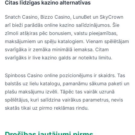
Citas līdzīgas kazino alternatīvas
Snatch Casino, Bizzo Casino, LunuBet un SkyCrown
arī bieži parādās online kazino salīdzinājumos. Šie
zīmoli atšķiras pēc bonusiem, valstu pieejamības,
maksājumiem un spēļu katalogiem. Vienam spēlētājam
svarīgāka ir zemāka minimālā iemaksa. Citam
svarīgāks ir live kazino galds ar noteiktu limitu.
Spinboss Casino online pozicionējums ir skaidrs. Tas
balstās uz lielu katalogu, pamanāmu sākuma paketi un
plašu maksājumu izvēli. Tāpēc tas vairāk uzrunā
spēlētājus, kuri salīdzina vairākus parametrus, nevis
skatās tikai uz pirmo reklāmas rindu.
Drošības jautājumi pirms