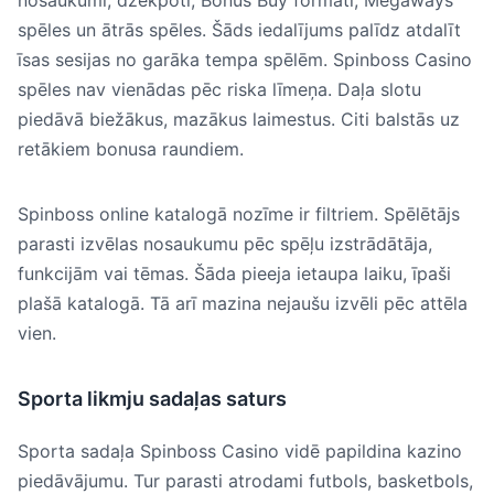
spēles un ātrās spēles. Šāds iedalījums palīdz atdalīt
īsas sesijas no garāka tempa spēlēm. Spinboss Casino
spēles nav vienādas pēc riska līmeņa. Daļa slotu
piedāvā biežākus, mazākus laimestus. Citi balstās uz
retākiem bonusa raundiem.
Spinboss online katalogā nozīme ir filtriem. Spēlētājs
parasti izvēlas nosaukumu pēc spēļu izstrādātāja,
funkcijām vai tēmas. Šāda pieeja ietaupa laiku, īpaši
plašā katalogā. Tā arī mazina nejaušu izvēli pēc attēla
vien.
Sporta likmju sadaļas saturs
Sporta sadaļa Spinboss Casino vidē papildina kazino
piedāvājumu. Tur parasti atrodami futbols, basketbols,