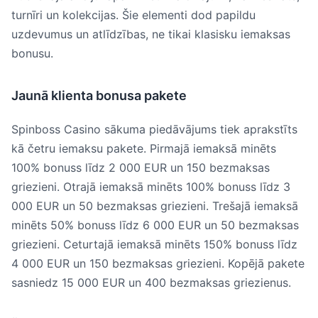
turnīri un kolekcijas. Šie elementi dod papildu
uzdevumus un atlīdzības, ne tikai klasisku iemaksas
bonusu.
Jaunā klienta bonusa pakete
Spinboss Casino sākuma piedāvājums tiek aprakstīts
kā četru iemaksu pakete. Pirmajā iemaksā minēts
100% bonuss līdz 2 000 EUR un 150 bezmaksas
griezieni. Otrajā iemaksā minēts 100% bonuss līdz 3
000 EUR un 50 bezmaksas griezieni. Trešajā iemaksā
minēts 50% bonuss līdz 6 000 EUR un 50 bezmaksas
griezieni. Ceturtajā iemaksā minēts 150% bonuss līdz
4 000 EUR un 150 bezmaksas griezieni. Kopējā pakete
sasniedz 15 000 EUR un 400 bezmaksas griezienus.