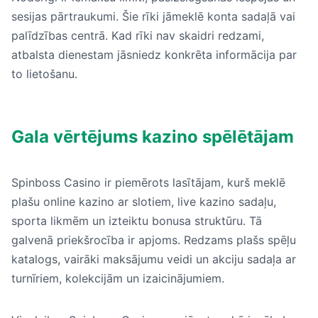
sesijas pārtraukumi. Šie rīki jāmeklē konta sadaļā vai
palīdzības centrā. Kad rīki nav skaidri redzami,
atbalsta dienestam jāsniedz konkrēta informācija par
to lietošanu.
Gala vērtējums kazino spēlētājam
Spinboss Casino ir piemērots lasītājam, kurš meklē
plašu online kazino ar slotiem, live kazino sadaļu,
sporta likmēm un izteiktu bonusa struktūru. Tā
galvenā priekšrocība ir apjoms. Redzams plašs spēļu
katalogs, vairāki maksājumu veidi un akciju sadaļa ar
turnīriem, kolekcijām un izaicinājumiem.