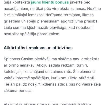
Šajā kontekstā
jauno klientu bonuss
jāvērtē pēc
nosacījumiem, ne tikai pēc virsraksta summas. Nozīme
ir minimālajai iemaksai, derīguma termiņam, likmes
griestiem un spēļu pienesumam apgrozījuma prasībā.
Liela summa kļūst mazāk pievilcīga, kad noteikumi
neatbilst spēlētāja paradumiem.
Atkārtotās iemaksas un atlīdzības
Spinboss Casino piedāvājuma sistēma nav ierobežota
ar pirmo iemaksu. Akciju sadaļā redzami turnīri,
kolekcijas, izaicinājumi un Laimes rats. Šie elementi
vairāk interesē spēlētājus, kuri kontu lieto atkārtoti.
Tie arī palīdz nošķirt ikdienas atlīdzības no vienreizēja
sākuma bonusa.
Atkārtotās akcijas prasa rūpīgu pārbaudi. Katram