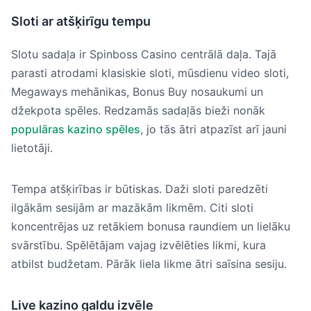
Sloti ar atšķirīgu tempu
Slotu sadaļa ir Spinboss Casino centrālā daļa. Tajā
parasti atrodami klasiskie sloti, mūsdienu video sloti,
Megaways mehānikas, Bonus Buy nosaukumi un
džekpota spēles. Redzamās sadaļās bieži nonāk
populāras kazino spēles
, jo tās ātri atpazīst arī jauni
lietotāji.
Tempa atšķirības ir būtiskas. Daži sloti paredzēti
ilgākām sesijām ar mazākām likmēm. Citi sloti
koncentrējas uz retākiem bonusa raundiem un lielāku
svārstību. Spēlētājam vajag izvēlēties likmi, kura
atbilst budžetam. Pārāk liela likme ātri saīsina sesiju.
Live kazino galdu izvēle