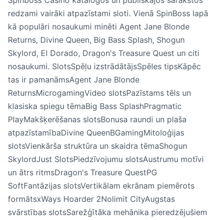
redzami vairāki atpazīstami sloti. Vienā SpinBoss lapā
kā populāri nosaukumi minēti Agent Jane Blonde
Returns, Divine Queen, Big Bass Splash, Shogun
Skylord, El Dorado, Dragon's Treasure Quest un citi
nosaukumi. SlotsSpēļu izstrādātājsSpēles tipsKāpēc
tas ir pamanāmsAgent Jane Blonde
ReturnsMicrogamingVideo slotsPazīstams tēls un
klasiska spiegu tēmaBig Bass SplashPragmatic
PlayMakšķerēšanas slotsBonusa raundi un plaša
atpazīstamībaDivine QueenBGamingMitoloģijas
slotsVienkārša struktūra un skaidra tēmaShogun
SkylordJust SlotsPiedzīvojumu slotsAustrumu motīvi
un ātrs ritmsDragon's Treasure QuestPG
SoftFantāzijas slotsVertikālam ekrānam piemērots
formātsxWays Hoarder 2Nolimit CityAugstas
svārstības slotsSarežģītāka mehānika pieredzējušiem