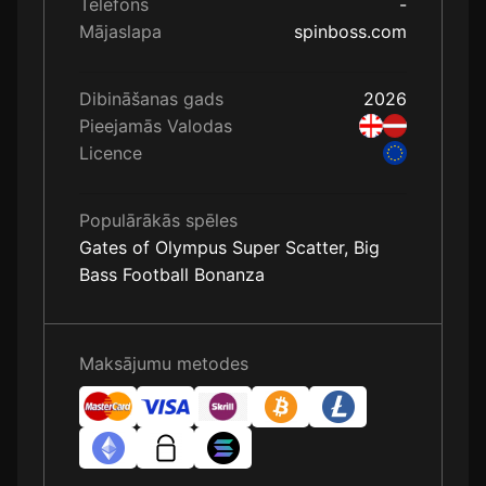
Telefons
-
Mājaslapa
spinboss.com
Dibināšanas gads
2026
Pieejamās Valodas
Licence
Populārākās spēles
Gates of Olympus Super Scatter, Big
Bass Football Bonanza
Maksājumu metodes