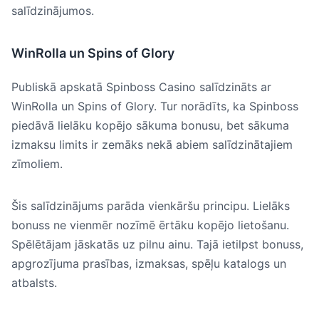
salīdzinājumos.
WinRolla un Spins of Glory
Publiskā apskatā Spinboss Casino salīdzināts ar
WinRolla un Spins of Glory. Tur norādīts, ka Spinboss
piedāvā lielāku kopējo sākuma bonusu, bet sākuma
izmaksu limits ir zemāks nekā abiem salīdzinātajiem
zīmoliem.
Šis salīdzinājums parāda vienkāršu principu. Lielāks
bonuss ne vienmēr nozīmē ērtāku kopējo lietošanu.
Spēlētājam jāskatās uz pilnu ainu. Tajā ietilpst bonuss,
apgrozījuma prasības, izmaksas, spēļu katalogs un
atbalsts.