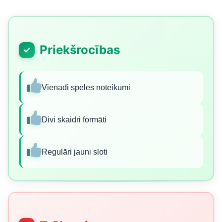
Priekšrocības
Vienādi spēles noteikumi
Divi skaidri formāti
Regulāri jauni sloti