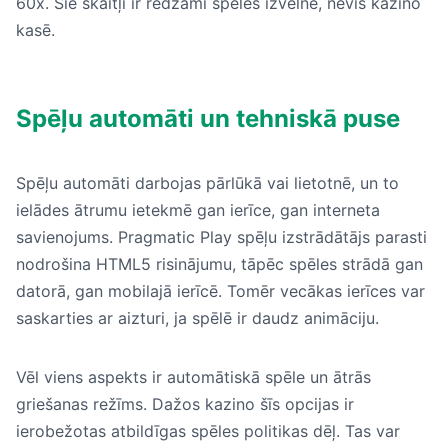
60x. Šie skaitļi ir redzami spēles izvēlnē, nevis kazino
kasē.
Spēļu automāti un tehniskā puse
Spēļu automāti darbojas pārlūkā vai lietotnē, un to
ielādes ātrumu ietekmē gan ierīce, gan interneta
savienojums. Pragmatic Play spēļu izstrādātājs parasti
nodrošina HTML5 risinājumu, tāpēc spēles strādā gan
datorā, gan mobilajā ierīcē. Tomēr vecākas ierīces var
saskarties ar aizturi, ja spēlē ir daudz animāciju.
Vēl viens aspekts ir automātiskā spēle un ātrās
griešanas režīms. Dažos kazino šīs opcijas ir
ierobežotas atbildīgas spēles politikas dēļ. Tas var