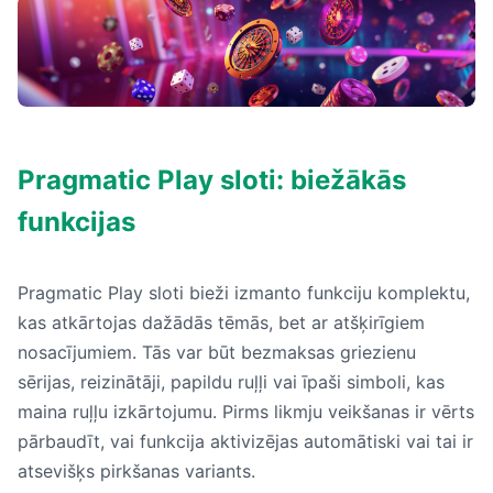
Pragmatic Play sloti: biežākās
funkcijas
Pragmatic Play sloti bieži izmanto funkciju komplektu,
kas atkārtojas dažādās tēmās, bet ar atšķirīgiem
nosacījumiem. Tās var būt bezmaksas griezienu
sērijas, reizinātāji, papildu ruļļi vai īpaši simboli, kas
maina ruļļu izkārtojumu. Pirms likmju veikšanas ir vērts
pārbaudīt, vai funkcija aktivizējas automātiski vai tai ir
atsevišķs pirkšanas variants.