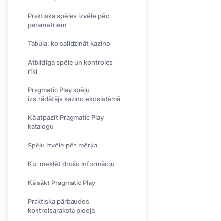
Praktiska spēles izvēle pēc
parametriem
Tabula: ko salīdzināt kazino
Atbildīga spēle un kontroles
rīki
Pragmatic Play spēļu
izstrādātājs kazino ekosistēmā
Kā atpazīt Pragmatic Play
katalogu
Spēļu izvēle pēc mērķa
Kur meklēt drošu informāciju
Kā sākt Pragmatic Play
Praktiska pārbaudes
kontrolsaraksta pieeja