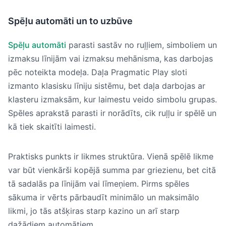
Spēļu automāti un to uzbūve
Spēļu automāti
parasti sastāv no ruļļiem, simboliem un
izmaksu līnijām vai izmaksu mehānisma, kas darbojas
pēc noteikta modeļa. Daļa Pragmatic Play sloti
izmanto klasisku līniju sistēmu, bet daļa darbojas ar
klasteru izmaksām, kur laimestu veido simbolu grupas.
Spēles aprakstā parasti ir norādīts, cik ruļļu ir spēlē un
kā tiek skaitīti laimesti.
Praktisks punkts ir likmes struktūra. Vienā spēlē likme
var būt vienkārši kopējā summa par griezienu, bet citā
tā sadalās pa līnijām vai līmeņiem. Pirms spēles
sākuma ir vērts pārbaudīt minimālo un maksimālo
likmi, jo tās atšķiras starp kazino un arī starp
dažādiem automātiem.