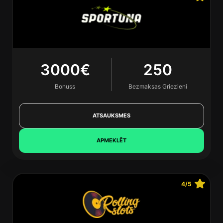
3000€
250
Bonuss
Bezmaksas Griezieni
ATSAUKSMES
APMEKLĒT
4/5