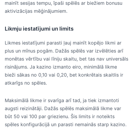
mainīt sesijas tempu, īpaši spēlēs ar biežiem bonusu
aktivizācijas mēģinājumiem.
Likmju iestatījumi un limits
Likmes iestatījumi parasti ļauj mainīt kopējo likmi ar
plus un mīnus pogām. Dažās spēlēs var izvēlēties arī
monētas vērtību vai līniju skaitu, bet tas nav universāls
risinājums. Ja kazino izmanto eiro, minimālā likme
bieži sākas no 0,10 vai 0,20, bet konkrētais skaitlis ir
atkarīgs no spēles.
Maksimālā likme ir svarīga arī tad, ja tiek izmantoti
augsti reizinātāji. Dažās spēlēs maksimālā likme var
būt 50 vai 100 par griezienu. Šis limits ir noteikts
spēles konfigurācijā un parasti nemainās starp kazino.