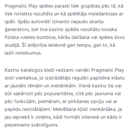
Pragmatic Play spēles parasti tiek grupētas pēc tā, kā
tiek noteikts rezultāts un kā spēlētājs mijiedarbojas ar
spēli. Spēļu automāti izmanto nejaušo skaitļu
ģeneratoru, bet live kazino spēlēs rezultātu nosaka
fiziska ruletes bumbiņa, kāršu dalīšana vai spēles šovs
studijā. Šī atšķirība ietekmē gan tempu, gan to, kā
lasīt noteikumus.
Kazino katalogos bieži redzami vairāki Pragmatic Play
sloti vienlaikus, jo izstrādātājs regulāri papildina klāstu
ar jaunām tēmām un mehānikām. Vienā kazino tie var
būt sakārtoti pēc popularitātes, citā pēc jaunuma vai
pēc funkcijām, piemēram, ar pirkšanas opciju vai ar
papildu reizinātājiem. Meklēšana kļūst vienkāršāka, ja
jau iepriekš ir zināms, kādi formāti interesē un kāds ir
pieņemams svārstīgums.