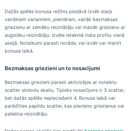
Dažās spēlēs bonusa režīms piedāvā izvēli starp
vairākiem variantiem, piemēram, vairāk bezmaksas
griezienu ar zemāku reizinātāju vai mazāk griezienu ar
augstāku reizinātāju. Izvēle ietekmē riska profilu vienā
sesijā. Noteikumi parasti norāda, vai izvēli var mainīt
bonusa laikā.
Bezmaksas griezieni un to nosacījumi
Bezmaksas griezieni parasti aktivizējas ar noteiktu
scatter simbolu skaitu. Tipisks nosacījums ir 3 scatter,
bet dažās spēlēs nepieciešami 4. Bonusa laikā var
parādīties papildu scatter, kas pievieno griezienus vai
palielina reizinātāju.