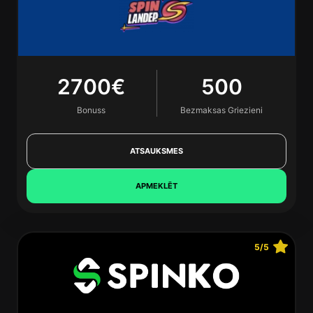
2700€
500
Bonuss
Bezmaksas Griezieni
ATSAUKSMES
APMEKLĒT
5/5