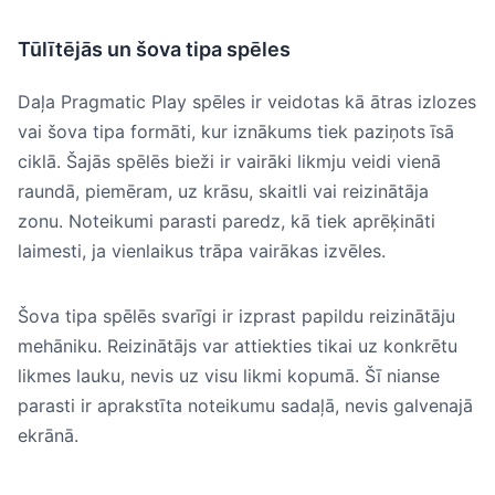
Tūlītējās un šova tipa spēles
Daļa Pragmatic Play spēles ir veidotas kā ātras izlozes
vai šova tipa formāti, kur iznākums tiek paziņots īsā
ciklā. Šajās spēlēs bieži ir vairāki likmju veidi vienā
raundā, piemēram, uz krāsu, skaitli vai reizinātāja
zonu. Noteikumi parasti paredz, kā tiek aprēķināti
laimesti, ja vienlaikus trāpa vairākas izvēles.
Šova tipa spēlēs svarīgi ir izprast papildu reizinātāju
mehāniku. Reizinātājs var attiekties tikai uz konkrētu
likmes lauku, nevis uz visu likmi kopumā. Šī nianse
parasti ir aprakstīta noteikumu sadaļā, nevis galvenajā
ekrānā.