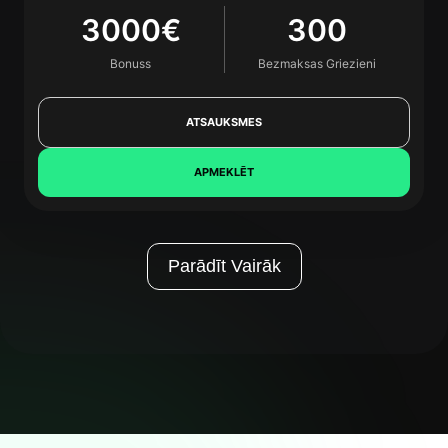
3000€
300
Bonuss
Bezmaksas Griezieni
ATSAUKSMES
APMEKLĒT
Parādīt Vairāk