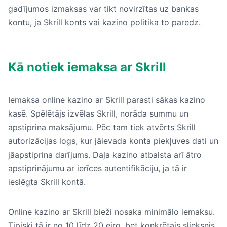
gadījumos izmaksas var tikt novirzītas uz bankas
kontu, ja Skrill konts vai kazino politika to paredz.
Kā notiek iemaksa ar Skrill
Iemaksa online kazino ar Skrill parasti sākas kazino
kasē. Spēlētājs izvēlas Skrill, norāda summu un
apstiprina maksājumu. Pēc tam tiek atvērts Skrill
autorizācijas logs, kur jāievada konta piekļuves dati un
jāapstiprina darījums. Daļa kazino atbalsta arī ātro
apstiprinājumu ar ierīces autentifikāciju, ja tā ir
ieslēgta Skrill kontā.
Online kazino ar Skrill bieži nosaka minimālo iemaksu.
Tipiski tā ir no 10 līdz 20 eiro, bet konkrētais slieksnis