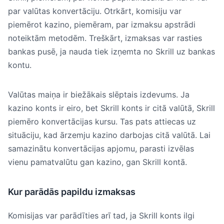
par valūtas konvertāciju. Otrkārt, komisiju var
piemērot kazino, piemēram, par izmaksu apstrādi
noteiktām metodēm. Treškārt, izmaksas var rasties
bankas pusē, ja nauda tiek izņemta no Skrill uz bankas
kontu.
Valūtas maiņa ir biežākais slēptais izdevums. Ja
kazino konts ir eiro, bet Skrill konts ir citā valūtā, Skrill
piemēro konvertācijas kursu. Tas pats attiecas uz
situāciju, kad ārzemju kazino darbojas citā valūtā. Lai
samazinātu konvertācijas apjomu, parasti izvēlas
vienu pamatvalūtu gan kazino, gan Skrill kontā.
Kur parādās papildu izmaksas
Komisijas var parādīties arī tad, ja Skrill konts ilgi