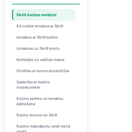
Skrill kazino norēķini
Kā notiek iemaksa ar Skrill
Iemaksa ar Skrill kazino
Izmaksas uz Skrill kontu
Komisijas un valūtas maiņa
Drošība un konta aizsardzība
Saderība ar kazino
noteikumiem
Kazino spēles un iemaksu
plānošana
Kazino bonusi un Skrill
Kazino maksājumu veidi vienā
skatā