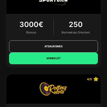
3000€
250
Bonuss
Bezmaksas Griezieni
ATSAUKSMES
APMEKLĒT
4/5