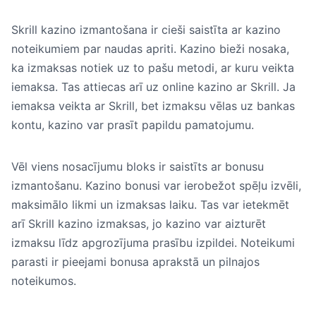
Skrill kazino izmantošana ir cieši saistīta ar kazino
noteikumiem par naudas apriti. Kazino bieži nosaka,
ka izmaksas notiek uz to pašu metodi, ar kuru veikta
iemaksa. Tas attiecas arī uz online kazino ar Skrill. Ja
iemaksa veikta ar Skrill, bet izmaksu vēlas uz bankas
kontu, kazino var prasīt papildu pamatojumu.
Vēl viens nosacījumu bloks ir saistīts ar bonusu
izmantošanu. Kazino bonusi var ierobežot spēļu izvēli,
maksimālo likmi un izmaksas laiku. Tas var ietekmēt
arī Skrill kazino izmaksas, jo kazino var aizturēt
izmaksu līdz apgrozījuma prasību izpildei. Noteikumi
parasti ir pieejami bonusa aprakstā un pilnajos
noteikumos.