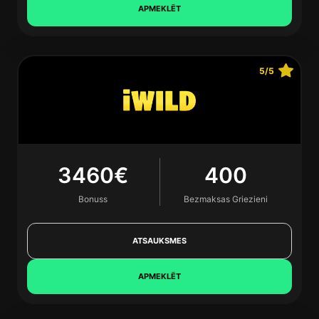
APMEKLĒT
5/5
3460€
400
Bonuss
Bezmaksas Griezieni
ATSAUKSMES
APMEKLĒT