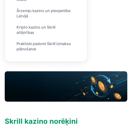
Ārzemju kazino un pieejamība
Latvijā
Kripto kazino un Skrill
atšķirības
Praktiski padomi Skrill izmaksu
plānošanai
Skrill kazino norēķini