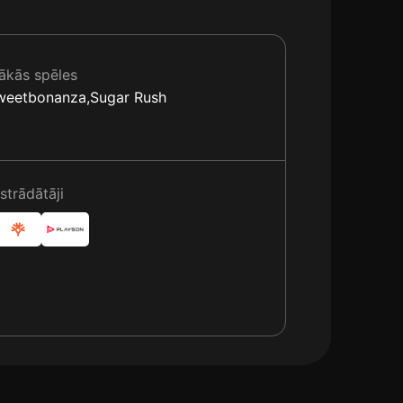
ākās spēles
weetbonanza,Sugar Rush
strādātāji