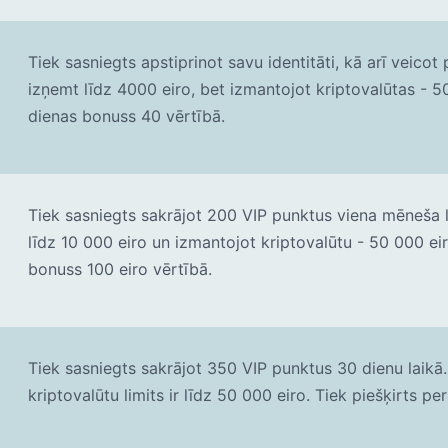
Tiek sasniegts apstiprinot savu identitāti, kā arī veico
izņemt līdz 4000 eiro, bet izmantojot kriptovalūtas - 5
dienas bonuss 40 vērtībā.
Tiek sasniegts sakrājot 200 VIP punktus viena mēneša l
līdz 10 000 eiro un izmantojot kriptovalūtu - 50 000 ei
bonuss 100 eiro vērtībā.
Tiek sasniegts sakrājot 350 VIP punktus 30 dienu laikā.
kriptovalūtu limits ir līdz 50 000 eiro. Tiek piešķirts 