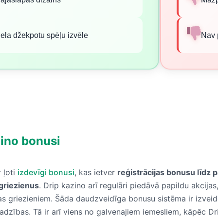
iela džekpotu spēļu izvēle
Nav 
zino bonusi
 ļoti
izdevīgi bonusi
, kas ietver
reģistrācijas bonusu līdz
griezienus
. Drip kazino arī regulāri piedāvā papildu akcija
 griezieniem. Šāda daudzveidīga bonusu sistēma ir izveido
adzības. Tā ir arī viens no galvenajiem iemesliem, kāpēc Dri