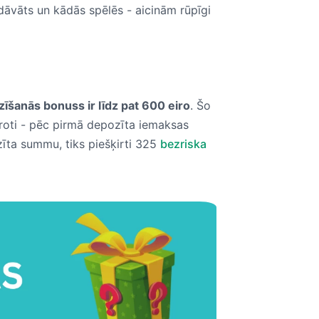
edāvāts un kādās spēlēs - aicinām rūpīgi
īšanās bonuss ir līdz pat 600 eiro
. Šo
roti - pēc pirmā depozīta iemaksas
zīta summu, tiks piešķirti 325
bezriska