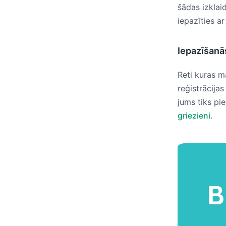
šādas izklai
iepazīties a
Iepazīšanā
Reti kuras m
reģistrācija
jums tiks pi
griezieni
.