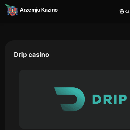
Ārzemju Kazino
Ka
Drip casino