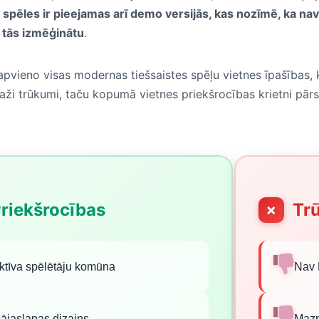
a
spēles ir pieejamas arī demo versijās, kas nozīmē, ka n
i tās izmēģinātu
.
apvieno visas modernas tiešsaistes spēļu vietnes īpašības, 
 daži trūkumi, taču kopumā vietnes priekšrocības krietni pār
riekšrocības
Tr
ktīva spēlētāju komūna
Nav 
ājaslapas dizains
Mazp