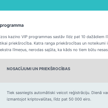
s programma
zos kazino VIP programmas sastāv līdz pat 10 dažādiem līme
tikai priekšrocība. Katra ranga priekšrocības un noteikumi ir
ekstra līmeņus, nerodas sajūta, ka kāds no tiem būtu nesasn
NOSACĪJUMI UN PRIEKŠROCĪBAS
Tiek sasniegts automātiski veicot reģistrāciju. Dienā va
izmantojot kriptovalūtas, līdz pat 50 000 eiro.