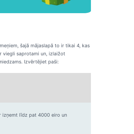
ņiem, šajā mājaslapā to ir tikai 4, kas
 viegli saprotami un, izlaižot
iedzams. Izvērtējiet paši:
r izņemt līdz pat 4000 eiro un