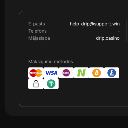
E-pasts
help-drip@support.win
Telefons
-
Mājaslapa
drip.casino
Maksājumu metodes