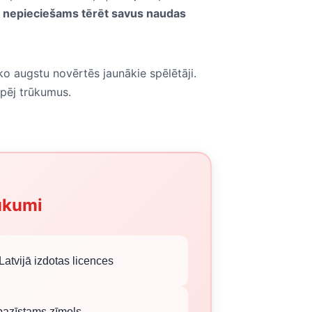
av nepieciešams tērēt savus naudas
ko augstu novērtēs jaunākie spēlētāji.
spēj trūkumus.
ūkumi
Latvijā izdotas licences
azīstams zīmols