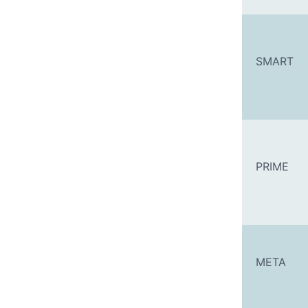
SMART
PRIME
META