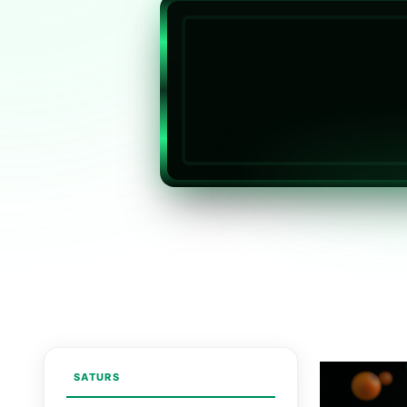
SATURS