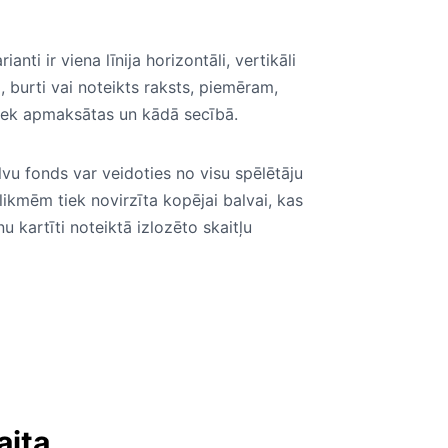
ti ir viena līnija horizontāli, vertikāli
i, burti vai noteikts raksts, piemēram,
tiek apmaksātas un kādā secībā.
vu fonds var veidoties no visu spēlētāju
likmēm tiek novirzīta kopējai balvai, kas
 kartīti noteiktā izlozēto skaitļu
aita