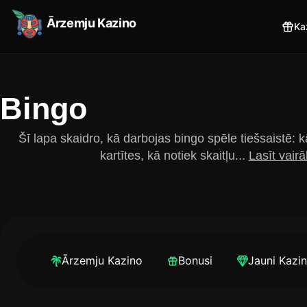
Ārzemju Kazino
Ka
Bingo
Šī lapa skaidro, kā darbojas bingo spēle tiešsaistē: kā
kartītes, kā notiek skaitļu...
Lasīt vairā
Ārzemju Kazino
Bonusi
Jauni Kazi