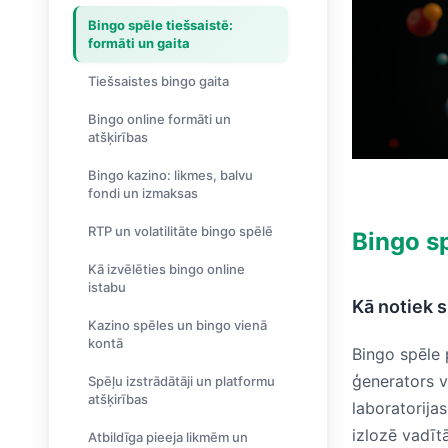
Bingo spēle tiešsaistē:
formāti un gaita
Tiešsaistes bingo gaita
Bingo online formāti un
atšķirības
Bingo kazino: likmes, balvu
fondi un izmaksas
RTP un volatilitāte bingo spēlē
Bingo sp
Kā izvēlēties bingo online
istabu
Kā notiek s
Kazino spēles un bingo vienā
kontā
Bingo spēle p
ģenerators v
Spēļu izstrādātāji un platformu
atšķirības
laboratorija
izlozē vadīt
Atbildīga pieeja likmēm un