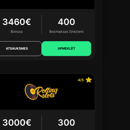
3460€
400
Bonuss
Bezmaksas Griezieni
ATSAUKSMES
APMEKLĒT
4/5
3000€
300